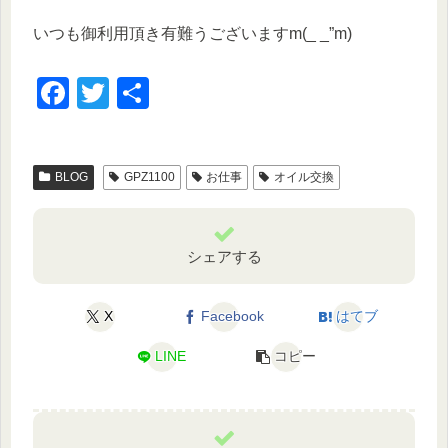
いつも御利用頂き有難うございますm(_ _”m)
F
T
共
a
wi
有
c
tt
BLOG
GPZ1100
お仕事
オイル交換
e
er
b
o
シェアする
o
k
X
Facebook
はてブ
LINE
コピー