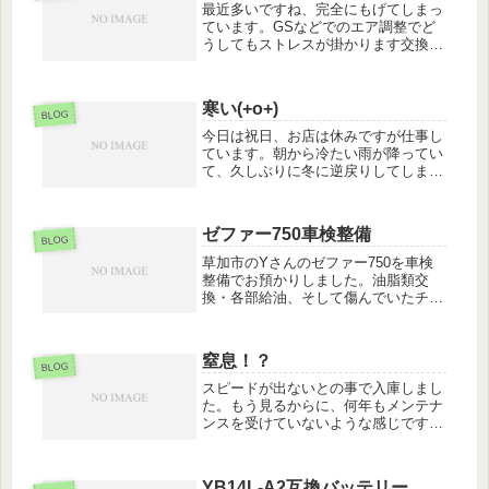
最近多いですね、完全にもげてしまっ
ています。GSなどでのエア調整でど
うしてもストレスが掛かります交換し
て無事作業完了です。
寒い(+o+)
BLOG
今日は祝日、お店は休みですが仕事し
ています。朝から冷たい雨が降ってい
て、久しぶりに冬に逆戻りしてしまっ
た感じです。仕事で身体を動かしてい
ればいいのですが、じっとしていると
本当に冷えます。部品の届いている車
ゼファー750車検整備
両の作業を進めたり、車検の書類を作
BLOG
っ...
草加市のYさんのゼファー750を車検
整備でお預かりしました。油脂類交
換・各部給油、そして傷んでいたチェ
ーンスライダーやドライブチェーンも
交換しました。
窒息！？
BLOG
スピードが出ないとの事で入庫しまし
た。もう見るからに、何年もメンテナ
ンスを受けていないような感じです。
とりあえずエアクリーナーのカバーを
外してびっくり！完全に窒息状態です
ね(>_<)FI車ですと、補正が掛かって
YB14L-A2互換バッテリー