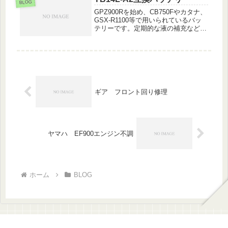
本当にギリギリまで走れてしまい...
BLOG
GPZ900Rを始め、CB750Fやカタナ、
GSX-R1100等で用いられているバッ
テリーです。定期的な液の補充などメ
ンテナンスが必要で、値段も高価であ
りまして何とかこれに代わるものは無
いかと探していました。実績の少ない
怪しげなのはいくつか...
ギア フロント回り修理
ヤマハ EF900エンジン不調
ホーム
BLOG