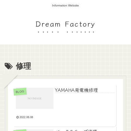
Information Website
Dream Factory
修理
YAMAHA発電機修理
BLOG
2022.06.08