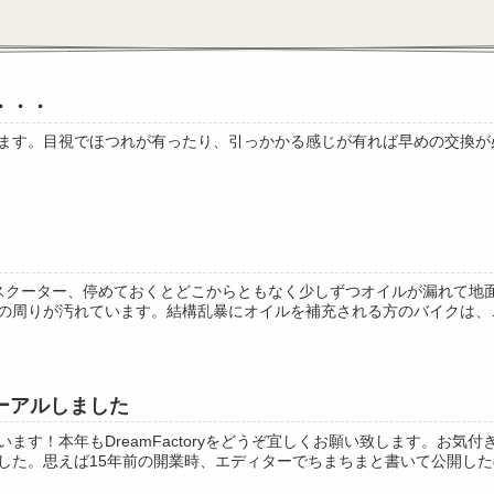
・・・
ます。目視でほつれが有ったり、引っかかる感じが有れば早めの交換が
スクーター、停めておくとどこからともなく少しずつオイルが漏れて地
の周りが汚れています。結構乱暴にオイルを補充される方のバイクは、この
ーアルしました
ます！本年もDreamFactoryをどうぞ宜しくお願い致します。お
た。思えば15年前の開業時、エディターでちまちまと書いて公開したの.