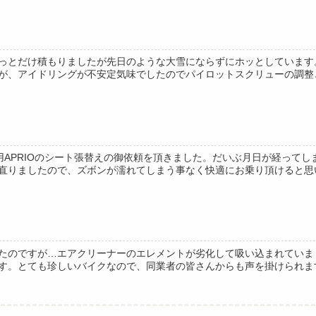
っとだけ積もりましたが先日のような大雪にならずにホッとしています。
が、アイドリングが不安定気味でしたのでパイロットスクリューの調整と同
用APRIOのシート張替えの御依頼を頂きました。だいぶ月日が経って
直りましたので、ズボンが濡れてしまう事なく快適にお乗り頂けると思いま
たのですが…エアクリーナーのエレメントが劣化して吸い込まれていま
。とても珍しいバイクなので、同業者の皆さんからも声を掛けられます(^_^