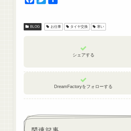
a
wi
有
c
tt
e
er
BLOG
お仕事
タイヤ交換
寒い
b
o
o
シェアする
k
DreamFactoryをフォローする
関連記事