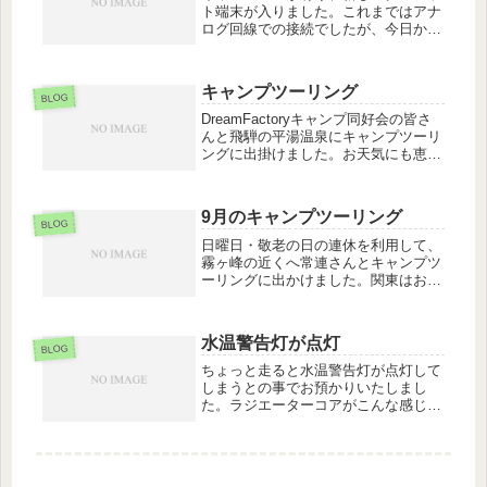
ト端末が入りました。これまではアナ
ログ回線での接続でしたが、今日から
はLAN接続に大分スピードアップしま
した。最近はクレジットカードでお支
払いのお客様が増えました少しでも時
キャンプツーリング
間短縮してお待たせしないように出
BLOG
来...
DreamFactoryキャンプ同好会の皆さ
んと飛騨の平湯温泉にキャンプツーリ
ングに出掛けました。お天気にも恵ま
れ、気温もぐんぐん上がります。群馬
～松本へ抜け、そこから上高地方面へ
走るのですが標高が上がる程に涼しく
9月のキャンプツーリング
なっていきます。無事にキャ...
BLOG
日曜日・敬老の日の連休を利用して、
霧ヶ峰の近くへ常連さんとキャンプツ
ーリングに出かけました。関東はお天
気イマイチだった様ですが、雨具の出
番も無く楽しい2日間でした(*^^*)
水温警告灯が点灯
BLOG
ちょっと走ると水温警告灯が点灯して
しまうとの事でお預かりいたしまし
た。ラジエーターコアがこんな感じで
す(T_T)コアを外して清掃の後、水路
の清掃・冷却水交換エア抜きにて修理
完了いたしました。このままオーバー
ヒート状態で走り続けると、ヘッド