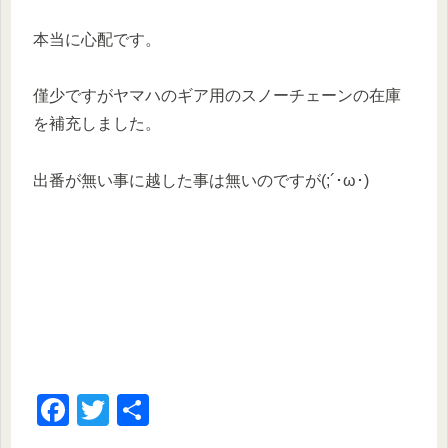
本当に心配です。
僅少ですがヤマハのギア用のスノーチェーンの在庫
を補充しました。
出番が無い事に越した事は無いのですが(;´･ω･)
F
T
共
a
wi
有