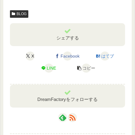
c
tt
BLOG
e
er
b
o
シェアする
o
k
X
Facebook
はてブ
LINE
コピー
DreamFactoryをフォローする