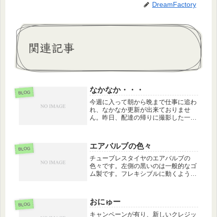
DreamFactory
関連記事
なかなか・・・
BLOG
今週に入って朝から晩まで仕事に追わ
れ、なかなか更新が出来ておりませ
ん。昨日、配達の帰りに撮影した一枚
です。いつから建っているのは定かで
はありません。わたしが物心ついた時
にはあったような気がしますのでもう
エアバルブの色々
40年近くは経つのでしょうか？風景の
BLOG
一...
チューブレスタイヤのエアバルブの
色々です。左側の黒いのは一般的なゴ
ム製です。フレキシブルに動くように
は出来ているものの、経年劣化や無理
な力を入れるとダメになってしまいま
す。右側のアルミ製の商品は、角度が
おにゅー
ついていてエアー充填時にも工具がス
BLOG
ムー...
キャンペーンが有り、新しいクレジッ