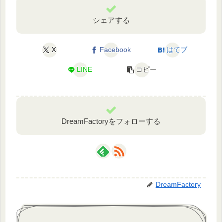
b
o
シェアする
o
k
X
Facebook
はてブ
LINE
コピー
DreamFactoryをフォローする
DreamFactory