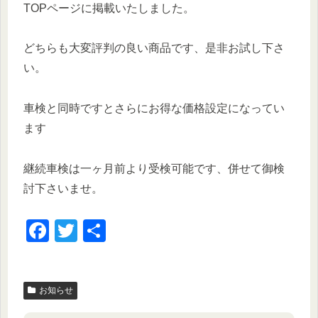
TOPページに掲載いたしました。
どちらも大変評判の良い商品です、是非お試し下さ
い。
車検と同時ですとさらにお得な価格設定になってい
ます
継続車検は一ヶ月前より受検可能です、併せて御検
討下さいませ。
F
T
共
a
wi
有
c
tt
お知らせ
e
er