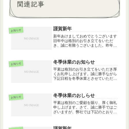
関連記事
謹賀新年
お知らせ
新年あけましておめでとうございます
旧年中は格別のお引き立てをいただ
き、誠に有難うございました。昨年は
何と言いましても、新型コロナウイル
の流行に振り回されてしまった1年で
した。全く今までに経験のない事では
冬季休業のお知らせ
ありますが、一日も早い収束を祈るば
お知らせ
かり...
平素は格別のお引き立てをいただき厚
くお礼申し上げます。誠に勝手ながら
下記日程を冬季休業とさせていただき
ます。冬季休業期間2018年12月30日
(日)～2019年1月06日(日)休業期間中に
いただいたお問い合わせについては、
冬季休業のおしらせ
営業開始日以降に順...
お知らせ
平素は格別のご愛顧を賜り、厚く御礼
申し上げます。さて、誠に勝手ではご
ざいますが、弊社では下記のとおり冬
期休業を実施させていただきます。お
客様には何かとご迷惑をおかけ致しま
すが、何卒ご了承下さいますようお願
謹賀新年