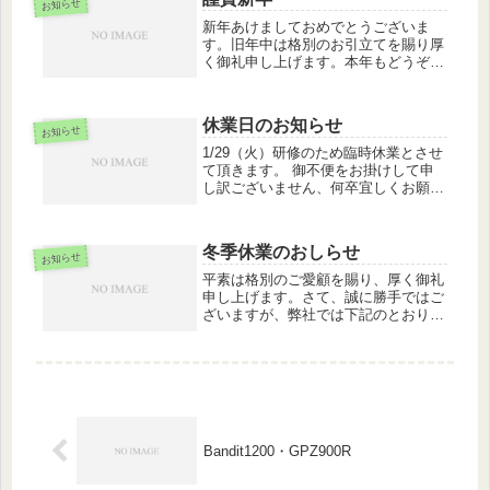
い申し上げます。■冬季休業期間：
お知らせ
2...
新年あけましておめでとうございま
す。旧年中は格別のお引立てを賜り厚
く御礼申し上げます。本年もどうぞ宜
しくお願い致します。新年は1月5日よ
り平常営業とさせて頂きます。
休業日のお知らせ
お知らせ
1/29（火）研修のため臨時休業とさせ
て頂きます。 御不便をお掛けして申
し訳ございません、何卒宜しくお願い
致します。
冬季休業のおしらせ
お知らせ
平素は格別のご愛顧を賜り、厚く御礼
申し上げます。さて、誠に勝手ではご
ざいますが、弊社では下記のとおり冬
期休業を実施させていただきます。お
客様には何かとご迷惑をおかけ致しま
すが、何卒ご了承下さいますようお願
い申し上げます。■冬季休業期間：
2...
Bandit1200・GPZ900R