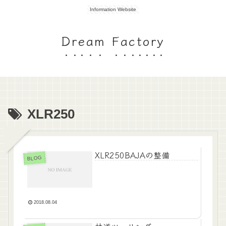
Information Website
Dream Factory
XLR250
XLR250BAJAの整備
BLOG
2018.08.04