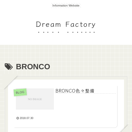
Information Website
Dream Factory
BRONCO
BRONCO色々整備
BLOG
2018.07.30