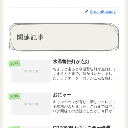
DreamFactory
関連記事
水温警告灯が点灯
BLOG
ちょっと走ると水温警告灯が点灯して
しまうとの事でお預かりいたしまし
た。ラジエーターコアがこんな感じで
す(T_T)コアを外して清掃の後、水路
の清掃・冷却水交換エア抜きにて修理
完了いたしました。このままオーバー
おにゅー
ヒート状態で走り続けると、ヘッド
BLOG
ガ...
キャンペーンが有り、新しいクレジッ
ト端末が入りました。これまではアナ
ログ回線での接続でしたが、今日から
はLAN接続に大分スピードアップしま
した。最近はクレジットカードでお支
払いのお客様が増えました少しでも時
GPZ900Rカウルステー修理