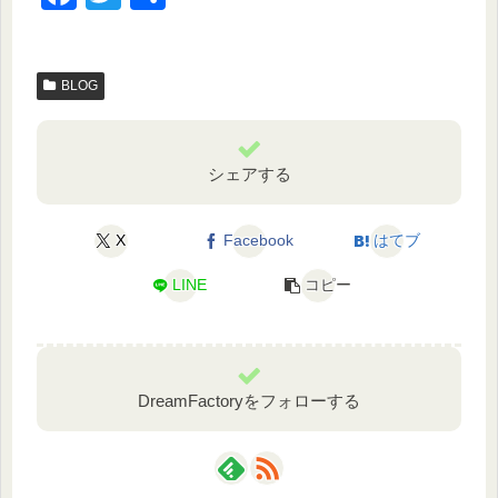
a
wi
有
c
tt
BLOG
e
er
b
o
シェアする
o
k
X
Facebook
はてブ
LINE
コピー
DreamFactoryをフォローする