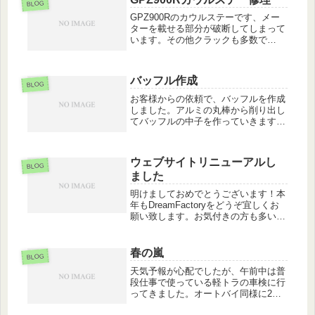
間短縮してお待たせしないように出
BLOG
来...
GPZ900Rのカウルステーです、メー
ターを載せる部分が破断してしまって
います。その他クラックも多数で
す・・・当て板を切り出して補強し、
溶接します。これでしばらくは安心で
すね。
バッフル作成
BLOG
お客様からの依頼で、バッフルを作成
しました。アルミの丸棒から削り出し
てバッフルの中子を作っていきます。
社外の物ですとなかなか希望に合う物
が無かったそうでそうなると希望に合
う物を作るしかありません。こんな感
ウェブサイトリニューアルし
じに寸法を出して、後は希望に合った
BLOG
ました
仕...
明けましておめでとうございます！本
年もDreamFactoryをどうぞ宜しくお
願い致します。お気付きの方も多いか
と思いますが、年明けの休業中にウェ
ブサイトをリニューアルしました。思
えば15年前の開業時、エディターでち
春の嵐
BLOG
まちまと書いて公開したの...
天気予報が心配でしたが、午前中は普
段仕事で使っている軽トラの車検に行
ってきました。オートバイ同様に2年
おきなのですが、あっという間です