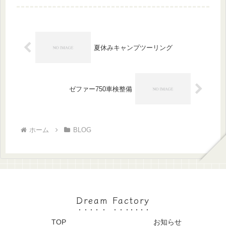
(^^;)持ち込む前に、やはり一通りチェ
ックはするのですがゴム製の部品があ
ちこち傷んでいました。オートバイ...
夏休みキャンプツーリング
ゼファー750車検整備
ホーム
BLOG
Dream Factory
TOP
お知らせ