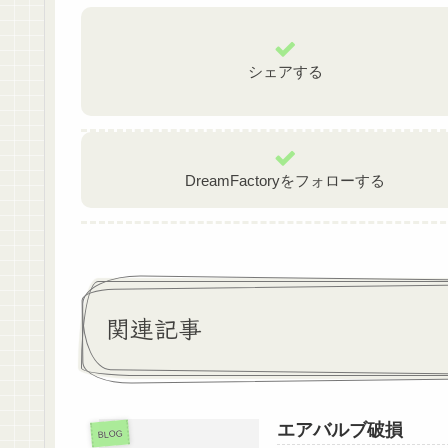
b
o
o
シェアする
k
DreamFactoryをフォローする
関連記事
エアバルブ破損
BLOG