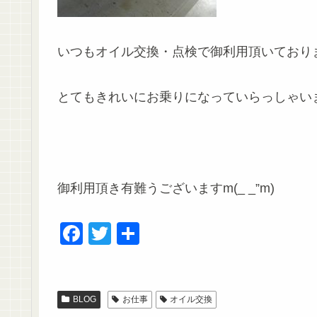
いつもオイル交換・点検で御利用頂いており
とてもきれいにお乗りになっていらっしゃい
御利用頂き有難うございますm(_ _”m)
F
T
共
a
wi
有
c
tt
e
er
BLOG
お仕事
オイル交換