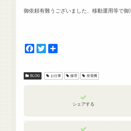
御依頼有難うございました、移動運用等で御活躍下
F
T
共
a
wi
有
c
tt
e
er
BLOG
お仕事
修理
発電機
b
o
o
シェアする
k