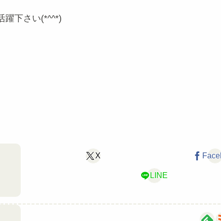
さい(*^^*)
X
Face
LINE