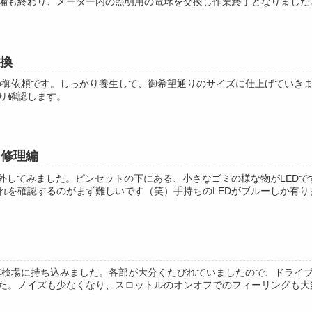
備も終わり、メーター内の照明用の電球を交換し作業終了となりました。い
交換
交換の御依頼です。しっかり養生して、御希望通りのサイズに仕上げてい
り確認します。
：修理編
を外してみました。ピンセットの下にある、小さなゴミの様な物がLED
を確認するのがまず難しいです（笑）手持ちのLEDがブルーしか有りませ
Sを車検場に持ち込みました。各部が大分くたびれていましたので、ドラ
た。ノイズも少なくなり、スロットルのオンオフでのフィーリングも大変良