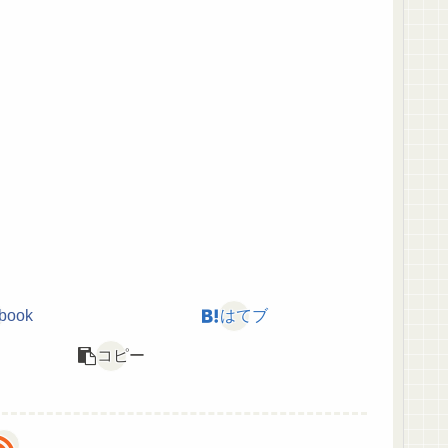
book
はてブ
コピー