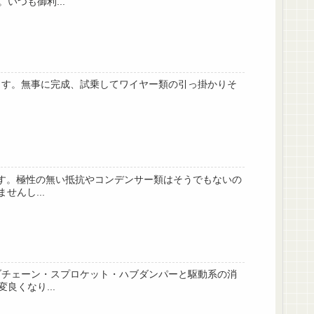
つも御利...
きます。無事に完成、試乗してワイヤー類の引っ掛かりそ
です。極性の無い抵抗やコンデンサー類はそうでもないの
んし...
イブチェーン・スプロケット・ハブダンパーと駆動系の消
くなり...