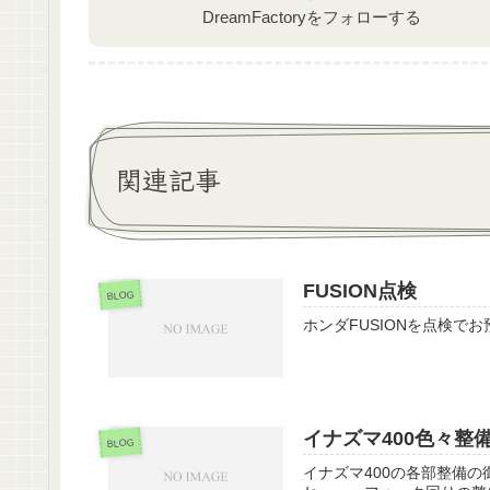
DreamFactoryをフォローする
関連記事
FUSION点検
BLOG
ホンダFUSIONを点検
イナズマ400色々整
BLOG
イナズマ400の各部整備