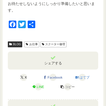
お待たせしないようにしっかり準備したいと思いま
す。
F
T
共
a
wi
有
c
tt
BLOG
お仕事
スクーター修理
e
er
b
o
シェアする
o
k
X
Facebook
はてブ
LINE
コピー