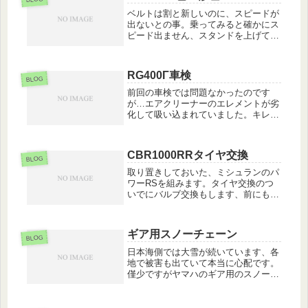
ベルトは割と新しいのに、スピードが
出ないとの事。乗ってみると確かにス
ピード出ません、スタンドを上げてタ
イヤを浮かしても回り切りません。は
い、キャブレーターですね。ダイヤフ
ラムに穴が開いています。部品交換で
RG400Γ車検
不具合は解消しました、レジスタ不良
BLOG
に...
前回の車検では問題なかったのです
が…エアクリーナーのエレメントが劣
化して吸い込まれていました。キレイ
にお掃除して新品に交換します。ダク
トも外して、キレイに仕上げます。と
ても珍しいバイクなので、同業者の皆
CBR1000RRタイヤ交換
さんからも声を掛けられます(^_^;)...
BLOG
取り置きしておいた、ミシュランのパ
ワーRSを組みます。タイヤ交換のつ
いでにバルブ交換もします、前にも宣
伝済みですが出先でエア圧の調整をし
たりする時に楽です。タイヤ交換と同
時でしたら工賃は頂いていません。
ギア用スノーチェーン
GSのクルマ用のエアチャックでも楽
BLOG
に空...
日本海側では大雪が続いています、各
地で被害も出ていて本当に心配です。
僅少ですがヤマハのギア用のスノーチ
ェーンの在庫を補充しました。出番が
無い事に越した事は無いのですが(;´･
ω･)