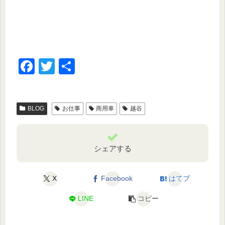
F
T
共
a
wi
有
c
tt
BLOG
お仕事
商用車
越谷
e
er
b
o
シェアする
o
k
X
Facebook
はてブ
LINE
コピー