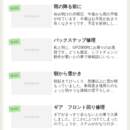
してしまいます。丁寧に塗装を剥がし
雨の降る前に
腐食部分の手当てをして再塗装です。
BLOG
適...
休み明けの月曜日、午後から雨の予報
が出ています。今週はお天気があまり
良くなさそうです、予定を前倒しして
車検場へ継続検査の車両を持ち込みま
した。年度末ですね、二輪の検査ライ
ンはそうでもないのですが４輪車と新
バックステップ修理
規登録のラインには長い列が出来てい
BLOG
ま...
私と同じ、GPZ900Rにお乗りのお客
様です。どうも最近、シフトチェンジ
動作が重いとの事で御相談にいらっし
ゃいました。拝見してみると、バック
ステップに使われているピロボールが
固着してしまっています(>_<)この辺
朝から雪かき
りの部品は汎用品ですので在庫...
BLOG
朝起きてびっくり、想像以上に雪が積
もっていました。車両置き場周りのち
ょっと弱そうな屋根の雪下ろしか
ら・・・少ない所でも軽く30cm積も
っています(>_<)店先と道路に出るま
での道の雪かきが終わる頃にはもうク
ギア フロント回り修理
タクタです(^_^;) 後はお日様...
BLOG
ギアがまっすぐ走らないとの事で入庫
しました。どこかにぶつけてしまった
のでしょうか、ステムがかなりのダメ
ージを受けています。まともなものと