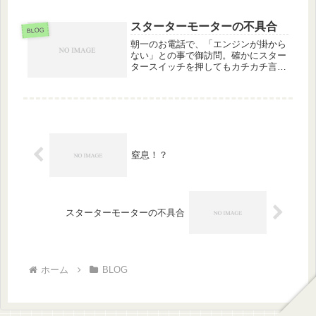
比べると、その差は歴然・・・レース
やベアリング類も交換し、修理完了と
スターターモーターの不具合
なりました。
BLOG
朝一のお電話で、「エンジンが掛から
ない」との事で御訪問。確かにスター
タースイッチを押してもカチカチ言う
だけでクランキングしません。どうも
スターターモーター自体の不具合の様
です、お預かりしてスターターモータ
ーを分解してみました。御覧のように
モ...
窒息！？
スターターモーターの不具合
ホーム
BLOG