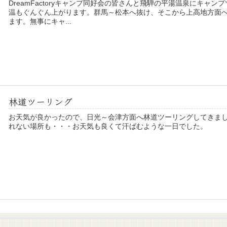
DreamFactoryキャンプ同好会の皆さんと飛騨の平湯温泉にキ
温もぐんぐん上がります。群馬～松本へ抜け、そこから上高地方面
ます。無事にキャ...
林道ツーリング
お天気が良かったので、日光～会津方面へ林道ツーリングしてきま
れない場所も・・・お天気も良くて汗ばむような一日でした。