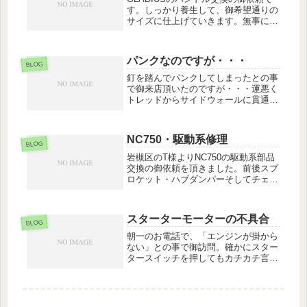
す。しっかり養生して、御希望通りの
サイズに仕上げていきます。無事に完
成、試乗してワイヤー類の引っ掛かり
その他不具合が無いかしっかり確認し
ます。
パンクなのですが・・・
BLOG
釘を踏んでパンクしてしまったとの事
で御来店頂いたのですが・・・運悪く
トレッドからサイドウォールに貫通し
てしまっています。こうなってしまう
と修理はちょっと厳しく、タイヤ交換
にて修理完了となりました。
NC750・駆動系修理
BLOG
岩槻区のT様よりNC750の駆動系部品
交換の御依頼を頂きました。前後スプ
ロケット・ハブダンパーそしてチェー
ンの交換作業を行いました。いつも御
利用頂き有難うございます！
スターターモーターの不具合
BLOG
朝一のお電話で、「エンジンが掛から
ない」との事で御訪問。確かにスター
タースイッチを押してもカチカチ言う
だけでクランキングしません。どうも
スターターモーター自体の不具合の様
です、お預かりしてスターターモータ
ーを分解してみました。御覧のように