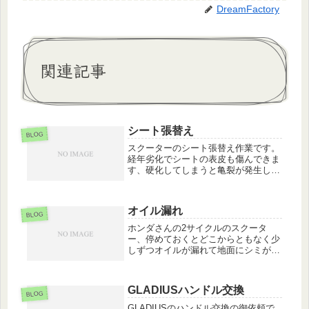
DreamFactory
関連記事
シート張替え
BLOG
スクーターのシート張替え作業です。
経年劣化でシートの表皮も傷んできま
す、硬化してしまうと亀裂が発生した
りそこから大きく割れたりして機能的
にも見た目も悪くなってしまいます。
中のスポンジも傷んでしまっています
オイル漏れ
((+_+))古い表皮を剥がして、し...
BLOG
ホンダさんの2サイクルのスクータ
ー、停めておくとどこからともなく少
しずつオイルが漏れて地面にシミが出
来るというトラブルです。外装を外し
て調べていくと、オイルタンクの周り
が汚れています。結構乱暴にオイルを
GLADIUSハンドル交換
補充される方のバイクは、この辺りが
BLOG
常に...
GLADIUSのハンドル交換の御依頼で