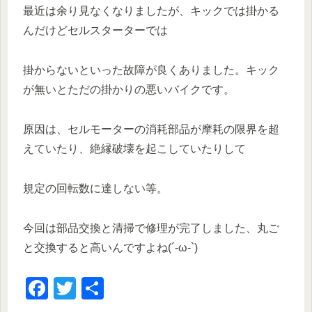
最近は余り見なくなりましたが、キックでは掛かる
んだけどセルスターターでは
掛からないといった故障が良くありました。キック
が無いとただの掛かりの悪いバイクです。
原因は、セルモーターの消耗部品が摩耗の限界を超
えていたり、絶縁破壊を起こしていたりして
規定の回転数に達しない等。
今回は部品交換と清掃で修理が完了しました、丸ご
と交換すると高いんですよね(´-ω-`)
F
T
共
a
wi
有