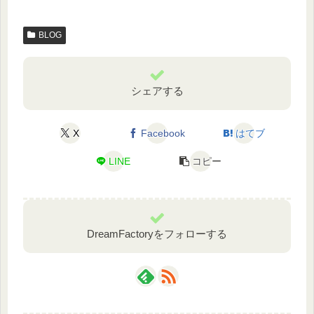
c
tt
BLOG
e
er
b
o
シェアする
o
k
X
Facebook
はてブ
LINE
コピー
DreamFactoryをフォローする