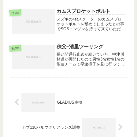
と修理はちょっと厳しく、タイヤ交換
にて修理完了となりました。
カムスプロケットボルト
BLOG
スズキの4stスクーターのカムスプロ
ケットボルトを舐めてしまったとの事
でSOSエンジンを持って来ていただく
と，ソケットボルトがダメになってし
まっていて工具が全く掛からなくなっ
てしまっています。秘密兵器を駆使し
秩父~清里ツーリング
て取り外しましたが・・・ボルト自...
BLOG
長い間通行止めが続いていた、中津川
林道が再開したので男性3名女性1名の
常連チームで早速様子を見に行ってき
ました。崩落個所もキレイに直ってい
て、三国峠までの区間を気持ちよく走
れるようになりました。三国峠から
先、長野側はお天気も良くて高原の涼
し...
GLADIUS車検
カブ110バルブクリアランス調整