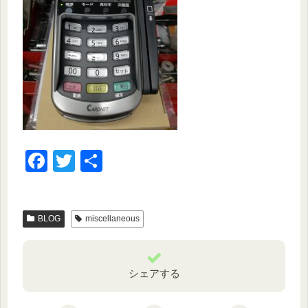
F
T
共
a
wi
有
c
tt
BLOG
miscellaneous
e
er
b
o
シェアする
o