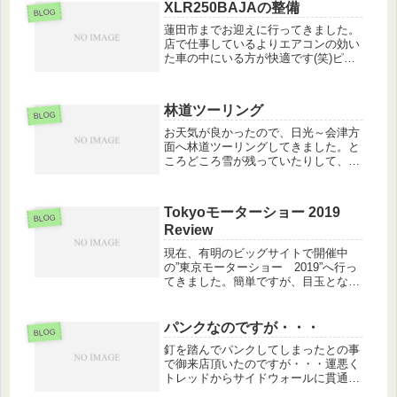
XLR250BAJAの整備
BLOG
蓮田市までお迎えに行ってきました。
店で仕事しているよりエアコンの効い
た車の中にいる方が快適です(笑)ピス
トンにもガタが有り、点検窓にも多数
の亀裂が有ったためマスターシリンダ
ーを交換する事にしました。その他、
林道ツーリング
ブレーキホース類も交換の時期だっ
BLOG
た...
お天気が良かったので、日光～会津方
面へ林道ツーリングしてきました。と
ころどころ雪が残っていたりして、ま
だ走れない場所も・・・お天気も良く
て汗ばむような一日でした。
Tokyoモーターショー 2019
BLOG
Review
現在、有明のビッグサイトで開催中
の”東京モーターショー 2019”へ行っ
てきました。簡単ですが、目玉となっ
ていた展示を御紹介したいと思いま
す。ホンダさんからは、CT125や
CRF1100 AfricaTwinが展示されていま
パンクなのですが・・・
BLOG
した。CT125...
釘を踏んでパンクしてしまったとの事
で御来店頂いたのですが・・・運悪く
トレッドからサイドウォールに貫通し
てしまっています。こうなってしまう