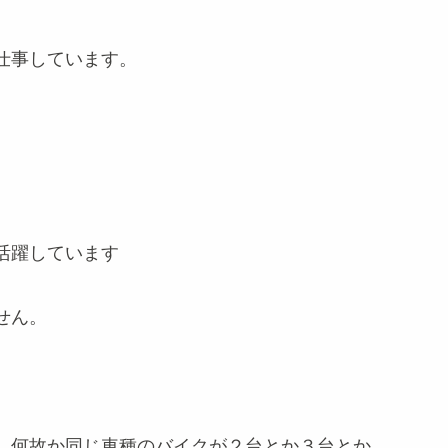
仕事しています。
活躍しています
せん。
、何故か同じ車種のバイクが２台とか３台とか