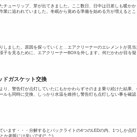
たチューリップ、芽が出てきました。ここ数日、日中は日差しも暖かかくな
作業に追われていました。冬眠から覚める準備を始める方が増えるとこうい
りしました。原因を探っていくと…エアクリーナーのエレメントが見当
様子を見るために、エアクリーナーBOXを外します。何だかわが目を疑う
ッドガスケット交換
より、警告灯が点灯していたにもかかわらずそのまま乗り続けた結果、
ールも同時に交換、しっかり水温を維持し警告灯も点灯しない事を確認して
ています・・・分解するとバックライトの4つのLEDの内、1つしか点
とか老眼には辛いです(^_^;)