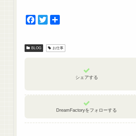
F
T
共
a
wi
有
c
tt
e
er
BLOG
お仕事
b
o
o
シェアする
k
DreamFactoryをフォローする