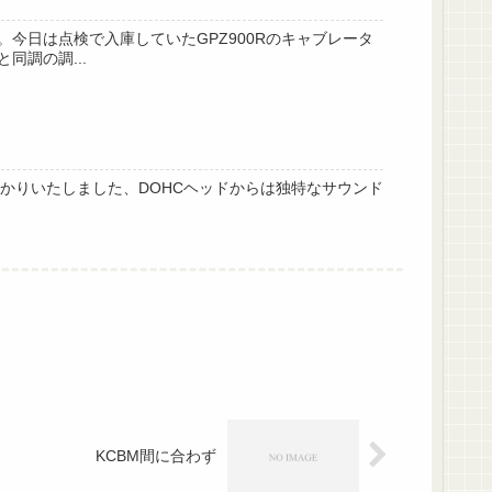
今日は点検で入庫していたGPZ900Rのキャブレータ
調の調...
預かりいたしました、DOHCヘッドからは独特なサウンド
KCBM間に合わず