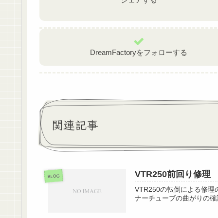
o
k
DreamFactoryをフォローする
関連記事
VTR250前回り修理
BLOG
VTR250の転倒による
ナーチューブの曲がりの確