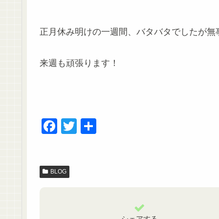
正月休み明けの一週間、バタバタでしたが無
来週も頑張ります！
F
T
共
a
wi
有
c
tt
e
er
BLOG
b
o
シェアする