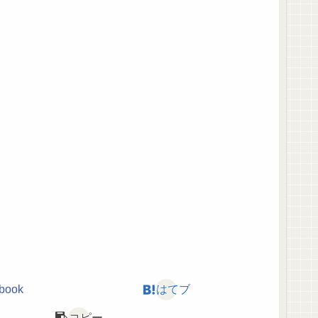
book
はてブ
コピー