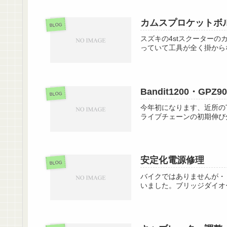
カムスプロケットボ
BLOG
スズキの4stスクーター
っていて工具が全く掛から
Bandit1200・GPZ9
BLOG
今年初になります、近所のT
ライブチェーンの初期伸び
安定化電源修理
BLOG
バイクではありませんが・
いました。ブリッジダイオ