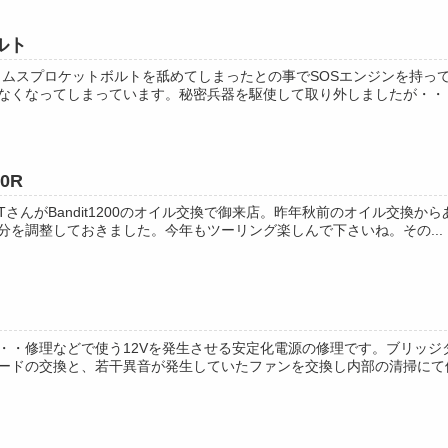
ルト
のカムスプロケットボルトを舐めてしまったとの事でSOSエンジンを持
なくなってしまっています。秘密兵器を駆使して取り外しましたが・・・ボ
00R
さんがBandit1200のオイル交換で御来店。昨年秋前のオイル交換から
分を調整しておきました。今年もツーリング楽しんで下さいね。その...
・・修理などで使う12Vを発生させる安定化電源の修理です。ブリッ
ードの交換と、若干異音が発生していたファンを交換し内部の清掃にて修理