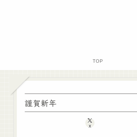
TOP
謹賀新年
X