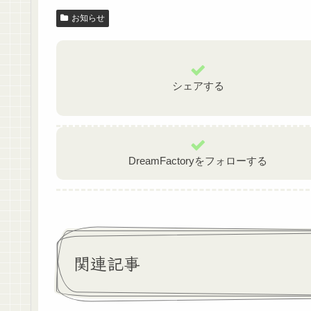
e
er
お知らせ
b
o
o
シェアする
k
DreamFactoryをフォローする
関連記事