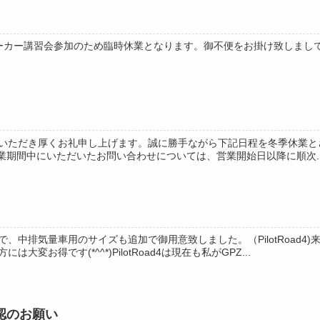
）はメーカー講習会参加のため臨時休業となります。御不便をお掛け致しま
いただき厚くお礼申し上げます。誠に勝手ながら下記日程を冬季休業とさせ
火)休業期間中にいただいたお問い合わせについては、営業開始日以降に順次..
、中排気量車用のサイズも追加で御用意致しました。（PilotRoad
変お得です(*^^*)PilotRoad4は現在も私がGPZ...
認のお願い