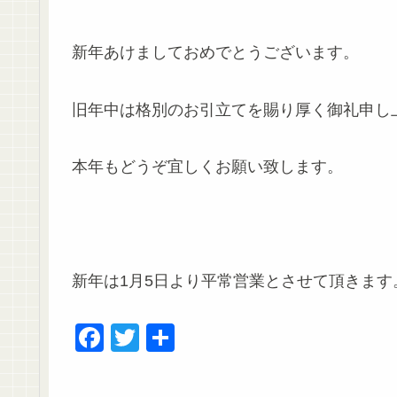
新年あけましておめでとうございます。
旧年中は格別のお引立てを賜り厚く御礼申し
本年もどうぞ宜しくお願い致します。
新年は1月5日より平常営業とさせて頂きます
F
T
共
a
wi
有
c
tt